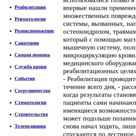
впервые нашли применен
Реабилитация
множественных поврежде
Ревматология
системы, вызванных, на
остеохондрозом, травма
Родовспоможение
который с помощью магн
Санатории
мышечную систему, поло
микроциркуляцию крови. 
Скорая помощь
медицинского оборудован
Cлужба крови
реабилитационных целях
- Реабилитация проводит
События
течение всего дня, - рас
Сотрудничество
когда результаты станов
пациенты сами начинают
Стоматология
имеющиеся возможности.
Строительство
может подольше позанима
снова начал ходить, лиш
Телемедицина
спускаются по лестнице.