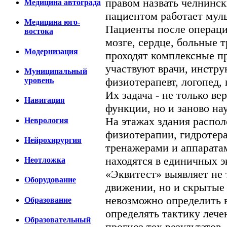
правом назвать челнинск
Медицина автограда
пациентом работает мул
Медицина юго-
Пациенты после операци
востока
мозге, сердце, больные 
Модернизация
проходят комплексные пр
участвуют врачи, инстру
Муниципальный
физиотерапевт, логопед,
уровень
Их задача - не только в
Навигация
функции, но и заново нау
На этажах здания распо
Неврология
физиотерапии, гидротер
Нейрохирургия
тренажерами и аппаратам
находятся в единичных э
Неотложка
«Эквитест» выявляет не
Оборудование
движении, но и скрытые
невозможно определить 
Образование
определять тактику лече
Образовательный
прогноз тех результатов,