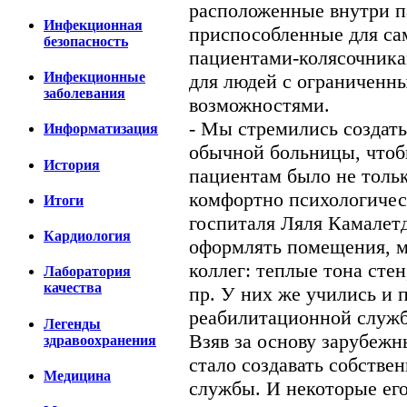
расположенные внутри па
Инфекционная
приспособленные для са
безопасность
пациентами-колясочникам
Инфекционные
для людей с ограничен
заболевания
возможностями.
- Мы стремились создать
Информатизация
обычной больницы, что
История
пациентам было не тольк
комфортно психологическ
Итоги
госпиталя Ляля Камалетд
Кардиология
оформлять помещения, м
коллег: теплые тона сте
Лаборатория
качества
пр. У них же учились и 
реабилитационной служб
Легенды
Взяв за основу зарубежн
здравоохранения
стало создавать собств
Медицина
службы. И некоторые ег