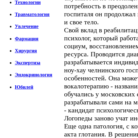
Технологии
потребность в преодолен
госпиталя он продолжал 
Травматология
и свое тело.
Увлечение
Свой вклад в реабилита
психолог, который работ
Фармация
социум, восстановлением
Хирургия
ресурса. Проводится диа
разрабатывается индиви
Экспертиза
ноу-хау челнинского гос
Эндокринология
особенностей. Она может
вокалотерапию - названи
Юбилей
обучались у московских 
разрабатывали сами на м
- кандидат психологичес
Логопеды заново учат ин
Еще одна патология, с к
акта глотания. В решении