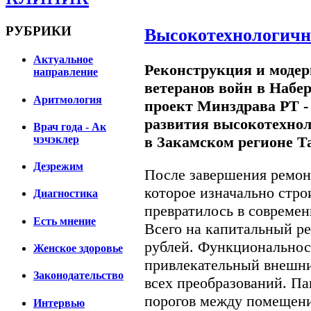
РУБРИКИ
Высокотехнологичн
Актуальное
Реконструкция и модер
направление
ветеранов войн в Наб
Аритмология
проект Минздрава РТ -
развития высокотехно
Врач года - Ак
в Закамском регионе Т
чэчэклер
Дезрежим
После завершения ремон
которое изначально стр
Диагностика
превратилось в совреме
Есть мнение
Всего на капитальный ре
рублей. Функциональност
Женское здоровье
привлекательный внешний
Законодательство
всех преобразований. Па
порогов между помещени
Интервью