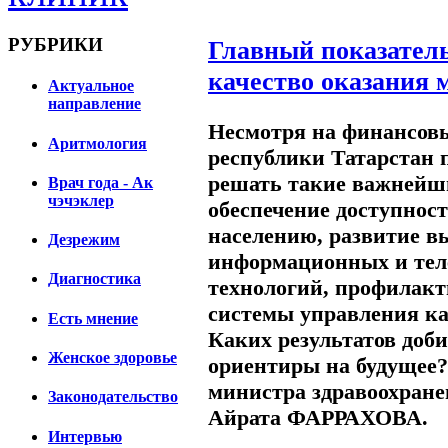
РУБРИКИ
Главный показатель
качество оказания 
Актуальное
направление
Несмотря на финансовы
Аритмология
республики Татарстан 
решать такие важнейши
Врач года - Ак
чэчэклер
обеспечение доступно
населению, развитие в
Дезрежим
информационных и те
Диагностика
технологий, профилакт
системы управления к
Есть мнение
Каких результатов доби
Женское здоровье
ориентиры на будущее? 
министра здравоохране
Законодательство
Айрата ФАРРАХОВА.
Интервью