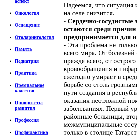
аспект
Надеемся, что ситуация 
на селе снизится.
Онкология
- Сердечно-сосудистые 
Оснащение
остаются среди причин
предпринимается для 
Отоларингология
- Эта проблема не тольк
Память
всего мира. От болезней
прежде всего, от острог
Педиатрия
кровообращения и инфар
Практика
ежегодно умирает в сред
борьбе со столь грозны
Премиальное
качество
пути создания в республ
оказания неотложной по
Приоритеты
заболеваниях. Первый ур
развития
районные больницы, вто
Профессия
межмуниципальные сосу
только в столице Татарс
Профилактика