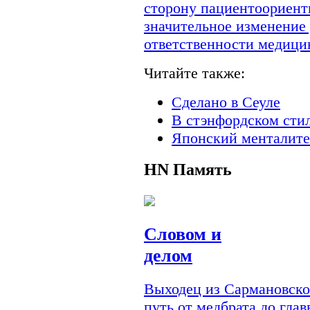
сторону пациентоориент
значительное изменение
ответственности медици
Читайте также:
Сделано в Сеуле
В стэнфордском сти
Японский менталите
HN
Память
Словом и
делом
Выходец из Сармановско
путь от медбрата до гла