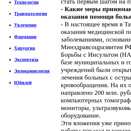
стать первым шагом на п
Технологии
- Какие меры принимаю
Травматология
оказания помощи боль
- В настоящее время в Т
Увлечение
оказания медицинской 
Фармация
заболеваниями, основан
Минздравсоцразвития Р
Хирургия
Борьбы с Инсультом (НАБ
Экспертиза
базе муниципальных и г
учреждений были открыт
Эндокринология
лечения больных с остр
Юбилей
кровообращения. На их 
направлено 200 млн. ру
компьютерных томографа
мониторы, ультразвуков
оборудование.
Эти вложения уже прино
работы показал высокую