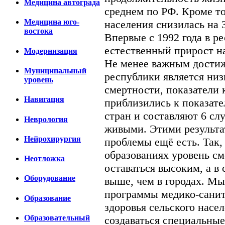
Медицина автограда
среднем по РФ. Кроме то
Медицина юго-
населения снизилась на 
востока
Впервые с 1992 года в р
естественный прирост н
Модернизация
Не менее важным дости
Муниципальный
республики является ни
уровень
смертности, показатели 
Навигация
приблизились к показат
стран и составляют 6 сл
Неврология
живыми. Этими результа
Нейрохирургия
проблемы ещё есть. Так
образованиях уровень с
Неотложка
оставаться высоким, а в
Оборудование
выше, чем в городах. Мы
программы медико-санит
Образование
здоровья сельского насе
Образовательный
создаваться специальны