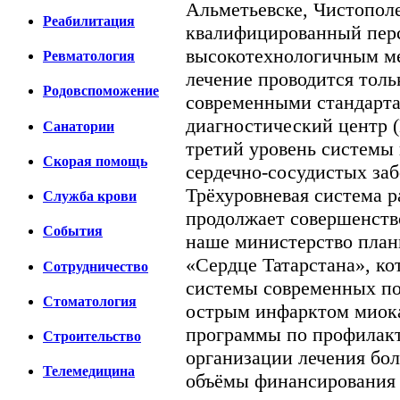
Альметьевске, Чистополе
Реабилитация
квалифицированный пер
высокотехнологичным м
Ревматология
лечение проводится толь
Родовспоможение
современными стандарт
диагностический центр 
Санатории
третий уровень системы
Скорая помощь
сердечно-сосудистых заб
Трёхуровневая система р
Cлужба крови
продолжает совершенств
События
наше министерство план
«Сердце Татарстана», ко
Сотрудничество
системы современных по
Стоматология
острым инфарктом миока
программы по профилакт
Строительство
организации лечения бол
Телемедицина
объёмы финансирования 