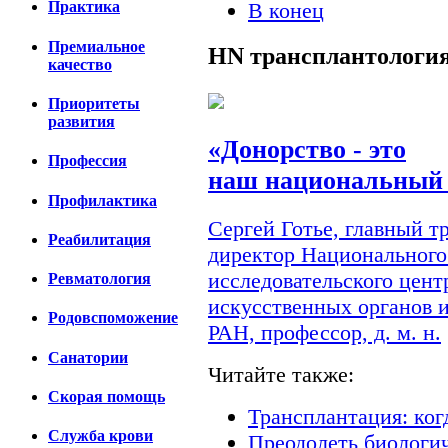
В конец
Практика
Премиальное
HN
трансплантологи
качество
Приоритеты
развития
«Донорство - это
Профессия
наш национальный 
Профилактика
Сергей Готье, главный 
Реабилитация
директор Национального
исследовательского цент
Ревматология
искусственных органов 
Родовспоможение
РАН, профессор, д. м. н.
Санатории
Читайте также:
Скорая помощь
Трансплантация: ког
Cлужба крови
Преодолеть биологи