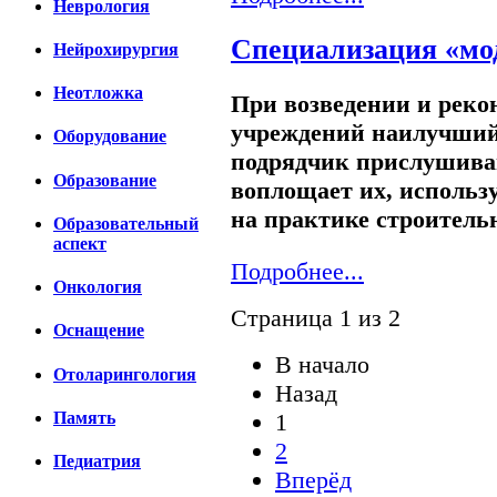
Неврология
Специализация «мо
Нейрохирургия
Неотложка
При возведении и рек
учреждений наилучший 
Оборудование
подрядчик прислушива
Образование
воплощает их, использ
на практике строитель
Образовательный
аспект
Подробнее...
Онкология
Страница 1 из 2
Оснащение
В начало
Отоларингология
Назад
Память
1
2
Педиатрия
Вперёд