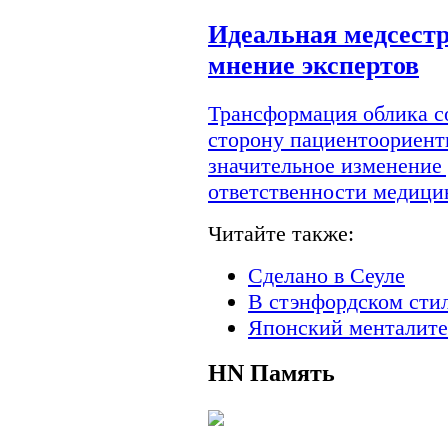
Идеальная медсестр
мнение экспертов
Трансформация облика с
сторону пациентоориент
значительное изменение
ответственности медици
Читайте также:
Сделано в Сеуле
В стэнфордском сти
Японский менталите
HN
Память