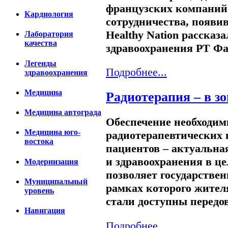
французских компаний
Кардиология
сотрудничества, появи
Healthy Nation рассказ
Лаборатория
качества
здравоохранения РТ Фа
Легенды
Подробнее...
здравоохранения
Медицина
Радиотерапия – в зо
Медицина автограда
Обеспечение необходи
Медицина юго-
радиотерапевтических
востока
пациентов – актуальна
и здравоохранения в ц
Модернизация
позволяет государствен
Муниципальный
рамках которого жител
уровень
стали доступны передо
Навигация
Подробнее...