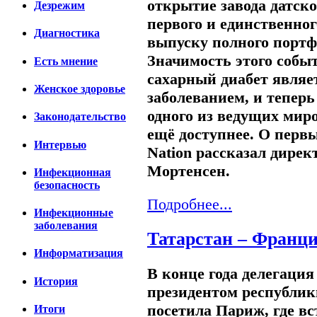
открытие завода датск
Дезрежим
первого и единственног
Диагностика
выпуску полного портф
Значимость этого собы
Есть мнение
сахарный диабет являе
Женское здоровье
заболеванием, и тепер
одного из ведущих мир
Законодательство
ещё доступнее. О первы
Интервью
Nation рассказал дирек
Мортенсен.
Инфекционная
безопасность
Подробнее...
Инфекционные
заболевания
Татарстан – Франц
Информатизация
В конце года делегация 
История
президентом республи
посетила Париж, где вс
Итоги