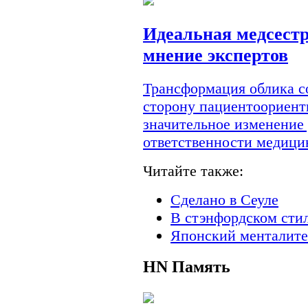
Идеальная медсестр
мнение экспертов
Трансформация облика с
сторону пациентоориент
значительное изменение
ответственности медици
Читайте также:
Сделано в Сеуле
В стэнфордском сти
Японский менталите
HN
Память