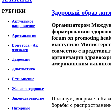
РУБРИКИ
Здоровый образ жи
Актуальное
Организатором Междун
направление
формированию здорового
Аритмология
forum on promoting healt
выступило Министерст
Врач года - Ак
совместно с представи
чэчэклер
организации здравоохр
Дезрежим
американским альянсом
Диагностика
Есть мнение
Женское здоровье
Пожалуй, впервые в Каза
Законодательство
борьбы с распространени
Интервью