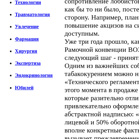
сопротивление лоббистов
Технологии
как бы то ни было, пост
Травматология
сторону. Например, план
повышение акцизов на си
Увлечение
доступным.
Фармация
Уже три года прошло, ка
Рамочной конвенции ВОЗ
Хирургия
следующий шаг - принят
Экспертиза
Одним из важнейших соб
табакокурением можно на
Эндокринология
«Технического регламен
Юбилей
этого момента в продаже
которые разительно отл
привлекательно оформле
абстрактной надписью: 
лицевой и 50% оборотно
вполне конкретные факт
вызывает преждевременн