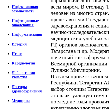
наркологической зависим
всем миром. В столицу Т
Инфекционная
безопасность
человек из многих стра
представители Государс
Инфекционные
здравоохранения и соци
заболевания
научно-исследовательск
Информатизация
медицинских учебных за
РТ, органов законодател
История
Татарстана и др. Модер
Итоги
почетный гость форума,
Всемирной организации 
Кардиология
Луиджи Миглиорини.
Лаборатория
В своем приветственном
качества
Республики Татарстан 
Легенды
выбор столицы Татарста
здравоохранения
столь актуальную тему н
последние годы проводит
Медицина
укреплению здоровья гра