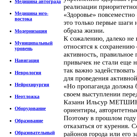
Медицина автограда
реализации приоритетно
«Здоровье» повсеместно 
Медицина юго-
востока
это только первые шаги 
образа жизни.
Модернизация
К сожалению, далеко не 
Муниципальный
относятся к сохранению 
уровень
активность, правильное 
Навигация
привычек не стали еще 
так важно задействоват
Неврология
для проведения активной
Нейрохирургия
«Но пропаганда должна б
своем выступлении пере
Неотложка
Казани Ильсур МЕТШИН
Оборудование
ориентиры, авторитетны
Поэтому в прошлом году
Образование
отказаться от курения. С
Образовательный
районов города или его з