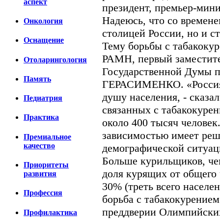
аспект
президент, премьер-мини
Надеюсь, что со времене
Онкология
столицей России, но и с
Оснащение
Тему борьбы с табакоку
РАМН, первый заместите
Отоларингология
Государственной Думы п
Память
ГЕРАСИМЕНКО. «Россия 
душу населения, - сказал
Педиатрия
связанных с табакокурен
Практика
около 400 тысяч человек
зависимостью имеет реш
Премиальное
качество
демографической ситуац
Больше курильщиков, чем
Приоритеты
доля курящих от общего
развития
30% (треть всего населен
Профессия
борьба с табакокурением
преддверии Олимпийских
Профилактика