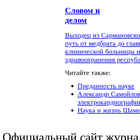
Словом и
делом
Выходец из Сармановско
путь от медбрата до гла
клинической больницы и
здравоохранения респуб
Читайте также:
Преданность науке
Александр Самойлов
электрокардиографи
Наука и жизнь Шами
Официальный сайт журнал