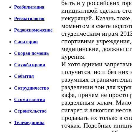
быть и у российских гор
Реабилитация
инициативой сделать сто
некурящей. Казань тоже
Ревматология
моментом в свете подго
Родовспоможение
студенческим играм 2013
спортивные учреждения, 
Санатории
медицинские, должны ст
Скорая помощь
курения.
И хотя одними запретам
Cлужба крови
получится, но и без них 
События
разумных ограничительн
разделении зон для куря
Сотрудничество
кафе, причем не просто р
Стоматология
раздельным залам. Мало
сигарет и алкоголя нес
Строительство
продавать их только в с
Телемедицина
точках. Подобные иници