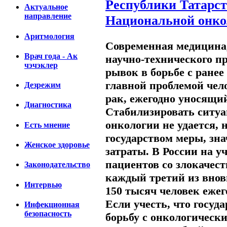
Республики Татарст
Актуальное
направление
Национальной онко
Аритмология
Современная медицина
Врач года - Ак
научно-технического п
чэчэклер
рывок в борьбе с ране
главной проблемой чел
Дезрежим
рак, ежегодно уносящи
Диагностика
Стабилизировать ситуа
онкологии не удается,
Есть мнение
государством меры, зн
Женское здоровье
затраты. В России на у
пациентов со злокачес
Законодательство
каждый третий из внов
Интервью
150 тысяч человек ежег
Если учесть, что госуд
Инфекционная
безопасность
борьбу с онкологическ