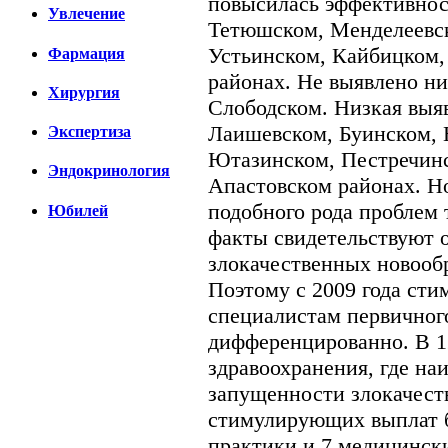
повысилась эффективнос
Увлечение
Тетюшском, Менделеевс
Устьинском, Кайбицком
Фармация
районах. Не выявлено ни
Хирургия
Слободском. Низкая выяв
Лаишевском, Буинском,
Экспертиза
Ютазинском, Пестречинс
Эндокринология
Апастовском районах. Но 
подобного рода проблем 
Юбилей
факты свидетельствуют 
злокачественных новообр
Поэтому с 2009 года ст
специалистам первичного
дифференцированно. В 
здравоохранения, где на
запущенности злокачест
стимулирующих выплат 
практики и 7 медицинск