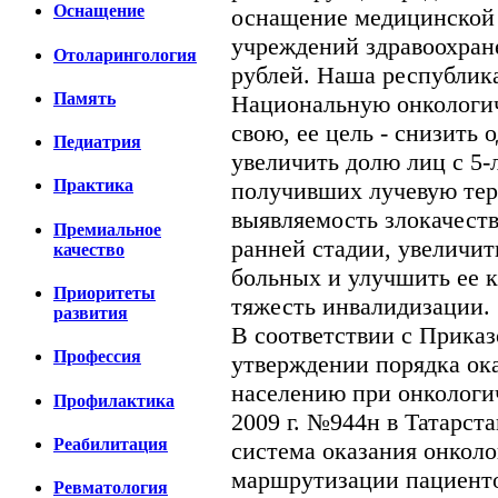
Оснащение
оснащение медицинской
учреждений здравоохран
Отоларингология
рублей. Наша республика,
Память
Национальную онкологич
свою, ее цель - снизить
Педиатрия
увеличить долю лиц с 5
Практика
получивших лучевую тер
выявляемость злокачест
Премиальное
ранней стадии, увеличи
качество
больных и улучшить ее к
Приоритеты
тяжесть инвалидизации.
развития
В соответствии с Прика
Профессия
утверждении порядка ок
населению при онкологич
Профилактика
2009 г. №944н в Татарст
Реабилитация
система оказания онкол
маршрутизации пациент
Ревматология