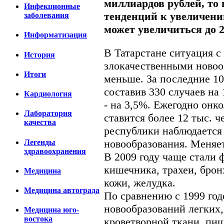
миллиардов рублей, то
Инфекционные
тенденций к увеличени
заболевания
может увеличиться до 
Информатизация
В Татарстане ситуация с
История
злокачественными новоо
Итоги
меньше. За последние 10
составив 330 случаев на 
Кардиология
- на 3,5%. Ежегодно онк
Лаборатория
ставится более 12 тыс. 
качества
республики наблюдается 
новообразования. Меняет
Легенды
здравоохранения
В 2009 году чаще стали 
кишечника, трахеи, брон
Медицина
кожи, желудка.
Медицина автограда
По сравнению с 1999 год
новообразований легких,
Медицина юго-
востока
кроветворной ткани, пищ