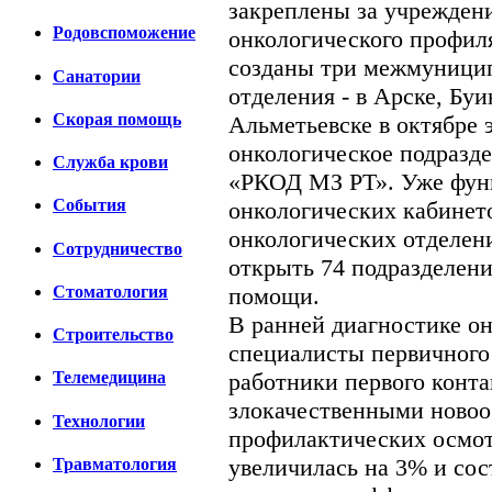
закреплены за учрежден
Родовспоможение
онкологического профил
созданы три межмуници
Санатории
отделения - в Арске, Буи
Скорая помощь
Альметьевске в октябре э
онкологическое подразд
Cлужба крови
«РКОД МЗ РТ». Уже фун
События
онкологических кабинет
онкологических отделени
Сотрудничество
открыть 74 подразделен
помощи.
Стоматология
В ранней диагностике о
Строительство
специалисты первичного 
работники первого конта
Телемедицина
злокачественными новоо
Технологии
профилактических осмотро
увеличилась на 3% и сос
Травматология