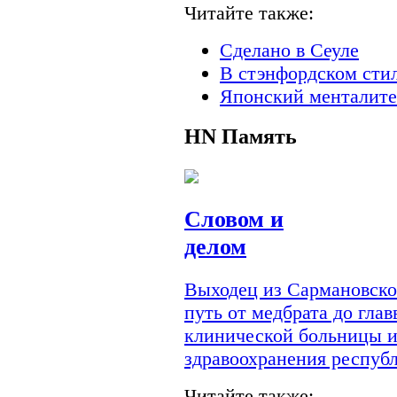
Читайте также:
Сделано в Сеуле
В стэнфордском сти
Японский менталите
HN
Память
Словом и
делом
Выходец из Сармановско
путь от медбрата до гла
клинической больницы и
здравоохранения респуб
Читайте также: