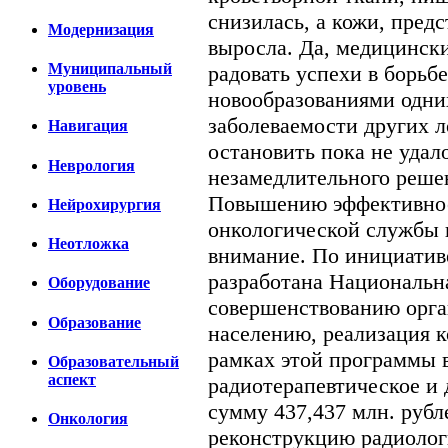
снизилась, а кожи, пред
Модернизация
выросла. Да, медицински
Муниципальный
радовать успехи в борьб
уровень
новообразованиями одни
заболеваемости других л
Навигация
остановить пока не удал
Неврология
незамедлительного реше
Повышению эффективно
Нейрохирургия
онкологической службы 
Неотложка
внимание. По инициатив
разработана Национальн
Оборудование
совершенствованию орг
Образование
населению, реализация ко
рамках этой программы 
Образовательный
аспект
радиотерапевтическое и 
сумму 437,437 млн. рубл
Онкология
реконструкцию радиолог