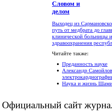
Словом и
делом
Выходец из Сармановско
путь от медбрата до гла
клинической больницы и
здравоохранения респуб
Читайте также:
Преданность науке
Александр Самойлов
электрокардиографи
Наука и жизнь Шами
Официальный сайт журнал