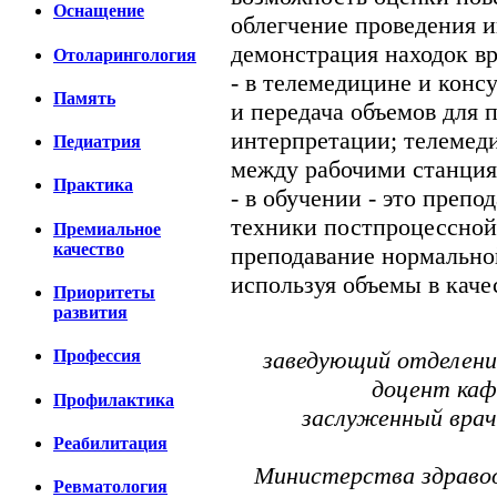
Оснащение
облегчение проведения и
демонстрация находок в
Отоларингология
- в телемедицине и конс
Память
и передача объемов для
интерпретации; телемед
Педиатрия
между рабочими станци
Практика
- в обучении - это препо
техники постпроцессной 
Премиальное
качество
преподавание нормально
используя объемы в каче
Приоритеты
развития
заведующий отделен
Профессия
доцент каф
Профилактика
заслуженный врач
Реабилитация
Министерства здравоо
Ревматология