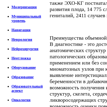
также ЭХО-КГ постнатал
Модернизация
развития плода, 14 775 
гениталий, 2411 случаев
Муниципальный
уровень
Навигация
Преимущества объемной
Неврология
В диагностике - это дос
Нейрохирургия
анатомических структур
патологических образова
Неотложка
применением или без со
Оборудование
миоматозных узлов при 
выявление интерстициал
Образование
беременности в добавочн
Образовательный
возможность получения 
аспект
структур, скелета, серд
ликворосодержащих стру
Онкология
возможность оценки пов