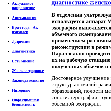
диагностике женско
Актуальное
направление
В отделении ультразв
Аритмология
используется аппарат V
эхография выполняетс
Врач года - Ак
чэчэклер
объемного сканировани
применением различны
Дезрежим
реконструкции в режим
Диагностика
Параллельно проводитс
их на рабочую станци
Есть мнение
полученных объемов и
Женское здоровье
Достоверное улучшение 
Законодательство
структур аномалий разви
образований, полости ма
Интервью
соногистерографии - од
Инфекционная
объемной эхографии.
безопасность