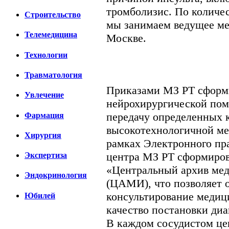
тромболизис. По количе
Строительство
мы занимаем ведущее мес
Телемедицина
Москве.
Технологии
Травматология
Приказами МЗ РТ сформи
Увлечение
нейрохирургической пом
передачу определенных 
Фармация
высокотехнологичной ме
Хирургия
рамках Электронного пр
центра МЗ РТ сформиров
Экспертиза
«Центральный архив ме
Эндокринология
(ЦАМИ), что позволяет 
консультирование медиц
Юбилей
качество постановки диа
В каждом сосудистом цен