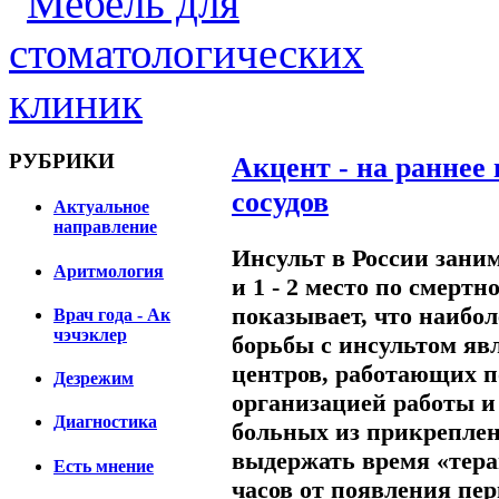
РУБРИКИ
Акцент - на раннее
сосудов
Актуальное
направление
Инсульт в России зани
Аритмология
и 1 - 2 место по смерт
показывает, что наибо
Врач года - Ак
чэчэклер
борьбы с инсультом явл
центров, работающих п
Дезрежим
организацией работы и
Диагностика
больных из прикреплен
выдержать время «терап
Есть мнение
часов от появления пе