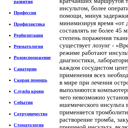
кратчайших маршрутов т
развития
инсультом, более операт
Профессия
помощи, минуя задержки
минимизируя время «от д
Профилактика
составлять не более 45 
Реабилитация
степень поражения ткани
существует лозунг - «Вр
Ревматология
режиме работают инсуль
Родовспоможение
диагностики, лаборатори
каждом сосудистом цент
Санатории
применения всех необхо
Скорая помощь
в мире при лечения остр
выполняются компьютерн
Cлужба крови
чего невозможно установ
События
ишемического инсульта в
применяется тромболити
Сотрудничество
растворение тромба, за
Стоматология
причиной инсульта, вкл