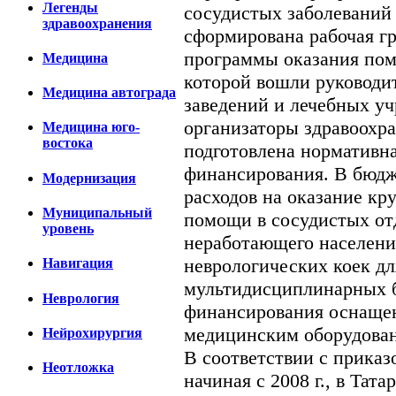
Легенды
сосудистых заболеваний 
здравоохранения
сформирована рабочая г
программы оказания по
Медицина
которой вошли руководи
Медицина автограда
заведений и лечебных у
организаторы здравоохра
Медицина юго-
востока
подготовлена нормативна
финансирования. В бюдж
Модернизация
расходов на оказание кр
Муниципальный
помощи в сосудистых от
уровень
неработающего населени
неврологических коек дл
Навигация
мультидисциплинарных б
Неврология
финансирования оснащен
медицинским оборудован
Нейрохирургия
В соответствии с приказо
Неотложка
начиная с 2008 г., в Тат