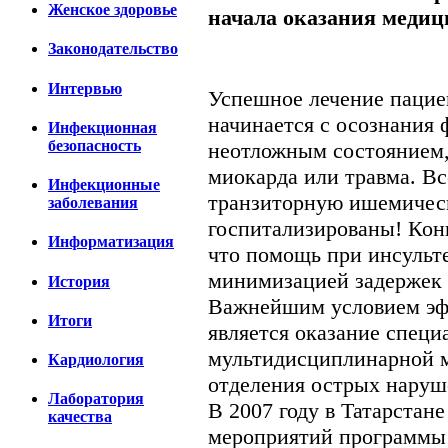
Женское здоровье
начала оказания меди
Законодательство
Интервью
Успешное лечение пацие
начинается с осознания ф
Инфекционная
безопасность
неотложным состоянием,
миокарда или травма. Вс
Инфекционные
транзиторную ишемическ
заболевания
госпитализированы! Конц
Информатизация
что помощь при инсульте
минимизацией задержек 
История
Важнейшим условием эфф
Итоги
является оказание специ
мультидисциплинарной 
Кардиология
отделения острых наруш
Лаборатория
В 2007 году в Татарстане
качества
мероприятий программы