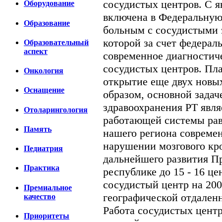
сосудистых центров. С я
Оборудование
включена в Федеральну
Образование
больным с сосудистыми з
которой за счет федерал
Образовательный
аспект
современное диагностич
сосудистых центров. Пл
Онкология
открытие еще двух новы
Оснащение
образом, основной зада
здравоохранения РТ явля
Отоларингология
работающей системы рав
Память
нашего региона совреме
нарушении мозгового кр
Педиатрия
дальнейшего развития П
Практика
республике до 15 - 16 це
сосудистый центр на 200
Премиальное
географической отдаленн
качество
Работа сосудистых центр
Приоритеты