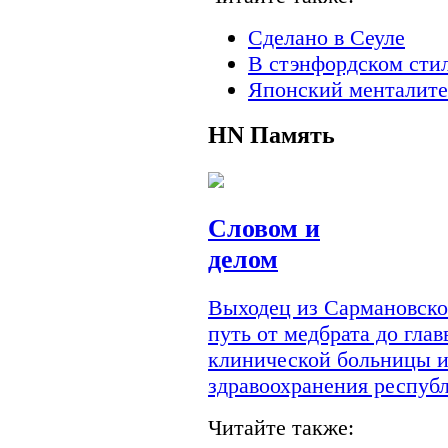
Сделано в Сеуле
В стэнфордском сти
Японский менталите
HN
Память
Словом и
делом
Выходец из Сармановско
путь от медбрата до гла
клинической больницы и
здравоохранения респуб
Читайте также: