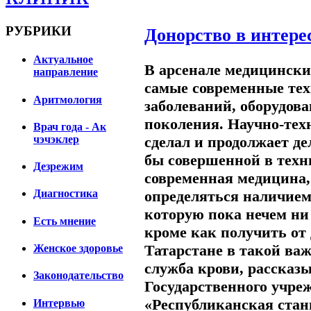
РУБРИКИ
Донорство в интере
Актуальное
В арсенале медицински
направление
самые современные тех
Аритмология
заболеваний, оборудова
поколения. Научно-тех
Врач года - Ак
сделал и продолжает д
чэчэклер
бы совершенной в техн
Дезрежим
современная медицина, 
определяться наличием
Диагностика
которую пока нечем ни
Есть мнение
кроме как получить от 
Татарстане в такой ва
Женское здоровье
служба крови, рассказ
Законодательство
Государственного учре
«Республиканская стан
Интервью