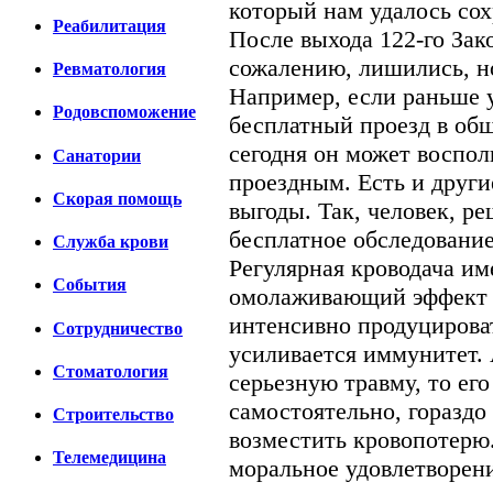
который нам удалось сох
Реабилитация
После выхода 122-го Зак
сожалению, лишились, но
Ревматология
Например, если раньше у
Родовспоможение
бесплатный проезд в общ
сегодня он может воспо
Санатории
проездным. Есть и другие
Скорая помощь
выгоды. Так, человек, р
бесплатное обследование
Cлужба крови
Регулярная кроводача им
События
омолаживающий эффект -
интенсивно продуцирова
Сотрудничество
усиливается иммунитет. 
Стоматология
серьезную травму, то ег
самостоятельно, гораздо
Строительство
возместить кровопотерю.
Телемедицина
моральное удовлетворени