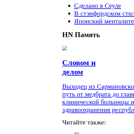
Сделано в Сеуле
В стэнфордском сти
Японский менталите
HN
Память
Словом и
делом
Выходец из Сармановско
путь от медбрата до гла
клинической больницы и
здравоохранения респуб
Читайте также: