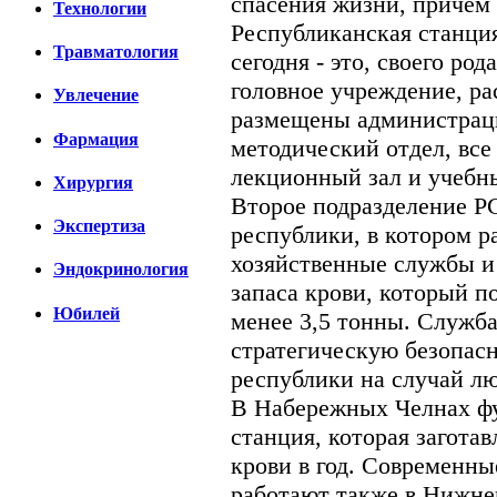
спасения жизни, причем
Технологии
Республиканская станци
Травматология
сегодня - это, своего род
головное учреждение, ра
Увлечение
размещены администраци
Фармация
методический отдел, все
лекционный зал и учебн
Хирургия
Второе подразделение Р
Экспертиза
республики, в котором 
хозяйственные службы и
Эндокринология
запаса крови, который п
Юбилей
менее 3,5 тонны. Служба
стратегическую безопасн
республики на случай л
В Набережных Челнах ф
станция, которая заготав
крови в год. Современны
работают также в Нижне