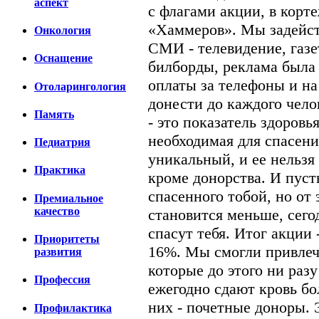
аспект
с флагами акции, в корт
«Хаммеров». Мы задейст
Онкология
СМИ - телевидение, газ
Оснащение
билборды, реклама была
оплаты за телефоны и на
Отоларингология
донести до каждого чело
Память
- это показатель здоровь
необходимая для спасени
Педиатрия
уникальный, и ее нельзя
Практика
кроме донорства. И пуст
спасенного тобой, но от 
Премиальное
качество
становится меньше, сегод
спасут тебя. Итог акции 
Приоритеты
16%. Мы смогли привлеч
развития
которые до этого ни разу
Профессия
ежегодно сдают кровь бол
них - почетные доноры. 
Профилактика