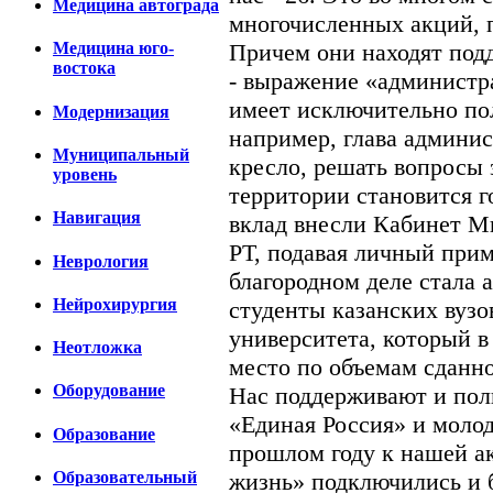
Медицина автограда
многочисленных акций, 
Причем они находят под
Медицина юго-
востока
- выражение «администр
имеет исключительно по
Модернизация
например, глава админис
Муниципальный
кресло, решать вопросы 
уровень
территории становится 
Навигация
вклад внесли Кабинет М
РТ, подавая личный прим
Неврология
благородном деле стала 
Нейрохирургия
студенты казанских вузо
университета, который в
Неотложка
место по объемам сданно
Оборудование
Нас поддерживают и пол
«Единая Россия» и моло
Образование
прошлом году к нашей ак
Образовательный
жизнь» подключились и 