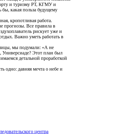
орту и туризму РТ, КГМУ и
ь бы, какая польза будущему
енная, кропотливая работа.
ые прогнозы. Все правила в
оздухоплаватель рискует уже и
отдых. Важно уметь работать в
олицы, мы подумали: «А не
е, Универсиаде? Этот план был
нимаемся детальной проработкой
ь одно: давняя мечта о небе и
ледовательского центра