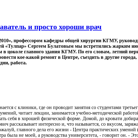
аватель и просто хороши врач
2010», профессором кафедры общей хирургии КГМУ, руковод
лей «Тулпар» Сергеем Булатовым мы встретились жарким ию
 в цоколе главного здания КГМУ. По его словам, летний пери
вести кое-какой ремонт в Центре, съездить в другие города, 
дни, работа.
ается с клиники, где он проводит занятия со студентами третье
умений, читает лекции, занимается учебно-методической работой.
ать себя в хорошей физической форме. Домой, до кровати добирае
ич рассказывает интересно и, что называется, со вкусом, заря
ожалуй, главного дела его жизни - Центра практических умений
ра была не моей, а руководства университета, - говорит он. - Э