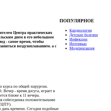
ПОПУЛЯРНОЕ
Кардиология
ителем Центра практических
Детские болезни
льским днем в его небольшом
Инфекции
од - самое время, чтобы
Интервью
заняться воздухоплаванием. а с
Модернизация
го курса по общей хирургии.
 Вечер - время досуга, играет в
тся ближе к 11 вечера.
жая собеседника положительными
 (ЦПУ).
то дань времени. Сегодня подобные