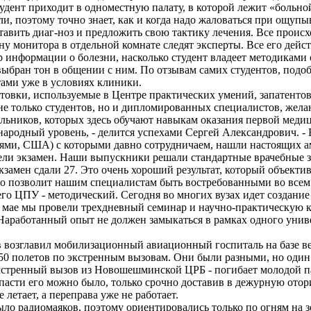
удент приходит в одноместную палату, в которой лежит «больно
ли, поэтому точно знает, как и когда надо жаловаться при ощупы
тавить диаг-ноз и предложить свою тактику лечения. Все проис
ану монитора в отдельной комнате следят эксперты. Все его дейс
р информации о болезни, насколько студент владеет методиками
выбран тон в общении с ним. По отзывам самих студентов, подо
ами уже в условиях клиники.
овки, используемые в Центре практических умений, запатентов
не только студентов, но и дипломированных специалистов, жела
льников, которых здесь обучают навыкам оказания первой мед
ародный уровень, - делится успехами Сергей Александрович. - 
айями, США) с которыми давно сотрудничаем, нашли настоящих а
ели экзамен. Наши выпускники решали стандартные врачебные 
кзамен сдали 27. Это очень хороший результат, который объекти
нно позволит нашим специалистам быть востребованными во всем
го ЦПУ - методический. Сегодня во многих вузах идет создание
В мае мы провели трехдневный семинар и научно-практическую 
 Наработанный опыт не должен замыкаться в рамках одного унив
ов возглавил мобилизационный авиационный госпиталь на базе 
 50 полетов по экстренным вызовам. Они были разными, но один
 экстренный вызов из Новошешминской ЦРБ - погибает молодой 
 Спасти его можно было, только срочно доставив в дежурную от
летает, а переправа уже не работает.
ыло радиомаяков, поэтому ориентировались только по огням на зе