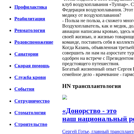
клуб воздухоплавания «Тулпар». 
Профилактика
Федерация воздухоплавания. Этот 
медику от воздухоплавания?
Реабилитация
- Польза не польза, а схожего мног
Воздухоплаватель, как и медик, д
Ревматология
авиации написаны кровью, здесь н
своей жизнью, и жизнью товарищей
команде, поставить себя в коллект
Родовспоможение
Когда Казань, объявленная третье
совершить ли нам на аэростате ту
Санатории
одобрен на встрече с Президенто
предстоящего путешествия.
Скорая помощь
Богатый жизненный опыт Сергея Бу
семейное дело - врачевание - гар
Cлужба крови
HN
трансплантология
События
Сотрудничество
«Донорство - это
Стоматология
наш национальный р
Строительство
Сергей Готье, главный трансплан