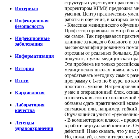
структуры существуют практически
проректором КГМУ, предложил мне
Интервью
умения. Центр практических умен
работы и обучения, в которых ока
Инфекционная
- Классика медицинского обучения 
безопасность
Профессор проводил осмотр больны
же самое. Так передавался практи
Инфекционные
клинике за каждого больного и за
заболевания
высококвалифицированную помощь.
отрезаны от реальных больных. Дл
Информатизация
получить, нужна медицинская прак
Эта проблема не только российска
История
медицинских школах появились сп
отрабатывать методику самых раз
Итоги
программу с 1-го по 6 курс, по к
простого - уколов. Натренировавш
у нас и операционный блок, осна
Кардиология
относить к высокотехнологичной м
обязаны сдать практический экза
Лаборатория
сигмаскоп или, например, гибкий
качества
Обучающийся учится «рукоделию»,
- В компьютерном классе, - продо
Легенды
в работе виртуальной клиники. О
здравоохранения
действий. Надо сказать, что у на
Но, пожалуй, самое интересное, к