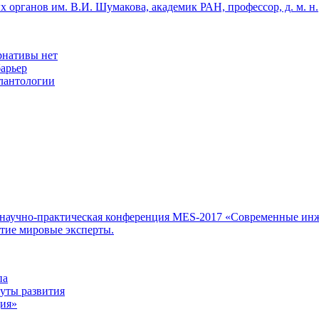
 органов им. В.И. Шумакова, академик РАН, профессор, д. м. н.
рнативы нет
арьер
лантологии
научно-практическая конференция MES-2017 «Современные инж
стие мировые эксперты.
па
уты развития
ия»