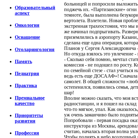
больницей и попросили выложить 
Образовательный
поджечь их. «Партизанские» огни 
аспект
темноте, была выполнена безукори
вертолета. Взлетели. Новая пробле
Онкология
экстренная трахеостомия, что мы 
же начинал подпрыгивать. Разверн
приземлились в аэропорту Казани,
Оснащение
сделана еще одна операция, котора
Планов у Сергея Александровича -
Отоларингология
Но откуда взялось это увлечение 
- Сколько себя помню, мечтал стат
Память
комиссия - не подошел по росту. 
по семейной стезе - стал учиться
Педиатрия
ведь есть еще ДОСААФ»! Сначала у
самолет. В общей сложности «люб
Практика
остепенился, появились семья, дет
шар!
Премиальное
Вполне можно сказать, что моя вс
качество
радиостанции, и я пошел на склад
что-то мягкое, упал. Как оказалос
уж очень заманчиво было поднятьс
Приоритеты
Попробовали - первая посадка ока
развития
инструктора из Москвы, арендовали 
считаю, началась вторая волна ув
Профессия
Чтобы поднять в небо воздушный ша