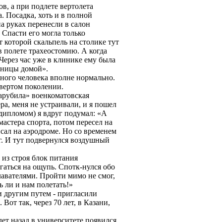
, а при подлете вертолета
. Посадка, хоть и в полной
а руках перенесли в салон
. Спасти его могла только
 которой скальпель на столике тут
в полете трахеостомию. А когда
Через час уже в клинике ему была
льницы домой».
чного человека вполне нормально.
твертом поколении.
«зарубила» военкоматовская
ра, меня не устраивали, и я пошел
 дипломом) я вдруг подумал: «А
астера спорта, потом пересел на
сал на аэродроме. Но со временем
ог. И тут подвернулся воздушный
 из строя блок питания
гаться на ощупь. Спотк-нулся обо
плавателями. Пройти мимо не смог,
ь ли и нам полетать!»
и другим путем - пригласили
Вот так, через 70 лет, в Казани,
лет назад в университете появился