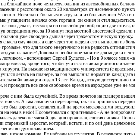
на ближайшем поле четырехугольник из автомобильных баллонов
засекли с расстояния около 20 километров от населенного пункта
зненно. Носилки с больным выгрузили из больничного УАЗа и н
ма: у пациента начался отек гортани, он синел и стал задыхаться
и начали делать, несмотря на сильнейшую вибрацию двигателя, от
ув операционную, за 10 минут под местной анестезией сделали 
 больной уже свободно дышал через трахеостомическую трубку. 
я спасла ему жизнь, а еще через три недели его выписали из бо
 громадье, что для такого энергичного и на редкость оптимисти
- воздухоплавание? Довольно необычное занятие для медика в че
ь летчиком, - вспоминает Сергей Булатов. - Но в 9 классе меня 
Компромиссы, вроде того, чтобы учиться на авиационного инжене
 на хирурга. На выходе из медицинского университета (с красным
чился летать на планере, за год выполнил норматив кандидата м
ительской» авиации отдал 13 лет. Кандидатскую диссертацию пи
и, и проводить все свое свободное время на аэродроме уже не м
треча с ним была случайной. Во время полетов на планере вышел
 за новым. А там лампочка перегорела, так что пришлось передви
ь, это был аэростат, оставленный на время московскими воздухо
я на нем в небо! Посоветовался с приятелями: «А не попробоват
залась далеко не мягкой, два дня пролежал, считая синяки. Пошл
старенький аэростат, который, кстати, и по сей день целехонек. 
лечения воздухоплаванием.
р, нужна команда. Ее набрали из студентов. В результате пять 