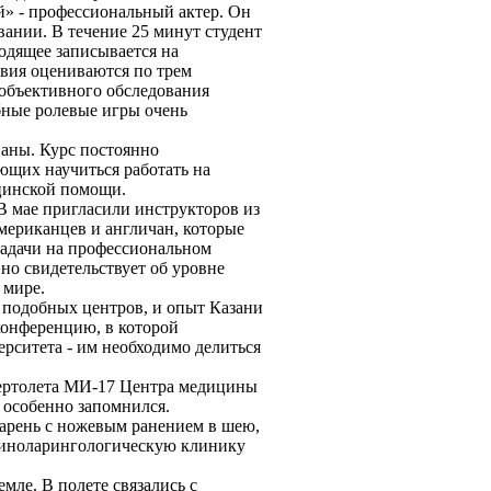
й» - профессиональный актер. Он
вании. В течение 25 минут студент
ходящее записывается на
твия оцениваются по трем
 объективного обследования
бные ролевые игры очень
аны. Курс постоянно
ющих научиться работать на
ицинской помощи.
В мае пригласили инструкторов из
мериканцев и англичан, которые
задачи на профессиональном
вно свидетельствует об уровне
 мире.
 подобных центров, и опыт Казани
конференцию, в которой
ерситета - им необходимо делиться
вертолета МИ-17 Центра медицины
 особенно запомнился.
парень с ножевым ранением в шею,
ориноларингологическую клинику
мле. В полете связались с