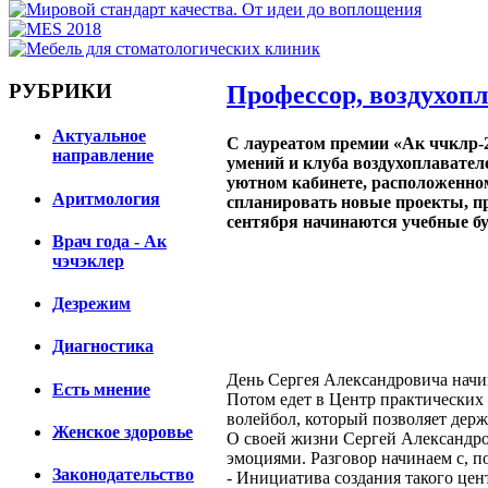
РУБРИКИ
Профессор, воздухопл
Актуальное
С лауреатом премии «Ак ччклр-
направление
умений и клуба воздухоплавате
уютном кабинете, расположенном
Аритмология
спланировать новые проекты, про
сентября начинаются учебные бу
Врач года - Ак
чэчэклер
Дезрежим
Диагностика
День Сергея Александровича начин
Есть мнение
Потом едет в Центр практических 
волейбол, который позволяет держ
Женское здоровье
О своей жизни Сергей Александров
эмоциями. Разговор начинаем с, п
Законодательство
- Инициатива создания такого цент