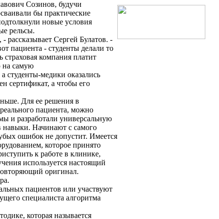
лавович Созинов, будучи
осваивали бы практические
подтолкнули новые условия
ые рельсы.
 - рассказывает Сергей Булатов. -
от пациента - студенты делали то
ь страховая компания платит
о на самую
а студенты-медики оказались
н сертификат, а чтобы его
ньше. Для ее решения в
 реального пациента, можно
мы и разработали универсальную
 в навыки. Начинают с самого
рубых ошибок не допустит. Имеется
рудованием, которое принято
иступить к работе в клинике,
учения используется настоящий
 повторяющий оригинал.
ра.
уальных пациентов или участвуют
дущего специалиста алгоритма
тодике, которая называется