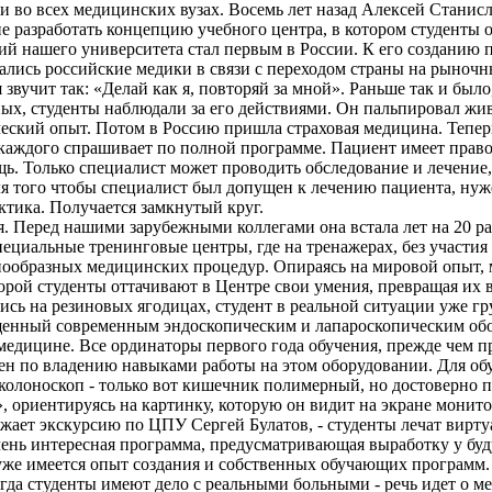
 во всех медицинских вузах. Восемь лет назад Алексей Станис
 разработать концепцию учебного центра, в котором студенты 
ий нашего университета стал первым в России. К его созданию 
зались российские медики в связи с переходом страны на рыночн
звучит так: «Делай как я, повторяй за мной». Раньше так и было,
х, студенты наблюдали за его действиями. Он пальпировал жив
ческий опыт. Потом в Россию пришла страховая медицина. Тепер
 каждого спрашивает по полной программе. Пациент имеет прав
 Только специалист может проводить обследование и лечение, 
я того чтобы специалист был допущен к лечению пациента, нуже
тика. Получается замкнутый круг.
я. Перед нашими зарубежными коллегами она встала лет на 20 ра
ециальные тренинговые центры, где на тренажерах, без участия
нообразных медицинских процедур. Опираясь на мировой опыт, 
оторой студенты оттачивают в Центре свои умения, превращая их
ись на резиновых ягодицах, студент в реальной ситуации уже г
щенный современным эндоскопическим и лапароскопическим обо
едицине. Все ординаторы первого года обучения, прежде чем пр
мен по владению навыками работы на этом оборудовании. Для об
 колоноскоп - только вот кишечник полимерный, но достоверно
 ориентируясь на картинку, которую он видит на экране монито
лжает экскурсию по ЦПУ Сергей Булатов, - студенты лечат вирт
чень интересная программа, предусматривающая выработку у бу
с уже имеется опыт создания и собственных обучающих программ.
огда студенты имеют дело с реальными больными - речь идет о ме