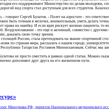
Сегодня его поддерживают Министерство по делам молодежи, сп
дорогой вид спорта стал доступным для всех студентов. Казалос
о, - говорит Сергей Булатов. - Полет на аэростате - это ответств
олжен быть точным в мелочах, внимательным, уметь делать точн
ет права на ошибку. И если врач рискует жизнью пациента, то в
. Воздухоплавание - это еще и активный, совместно с другими 
иве, доказать свою точку зрения.
й столицей России, стала претендовать на звание спортивной ст
р-вояж по странам мира, рассказать о нашем городе, университет
м Республики Татарстан Рустамом Миннихановым. Сейчас мы за
латова не просто уместить в рамках одной статьи. Можно сказат
монично дополняют друг друга на его жизненном пути.
есурс»
толог Минздрава РФ, директор Национального медицинского исс