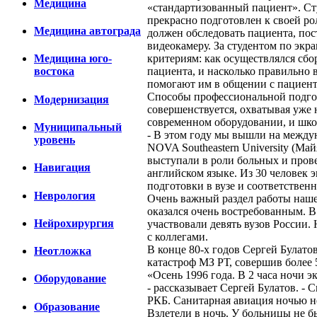
Медицина
«стандартизованный пациент». Ст
прекрасно подготовлен к своей ро
Медицина автограда
должен обследовать пациента, пос
видеокамеру. За студентом по экр
критериям: как осуществлялся сбо
Медицина юго-
пациента, и насколько правильно 
востока
помогают им в общении с пациент
Способы профессиональной подгот
Модернизация
совершенствуется, охватывая уже 
современном оборудовании, и шко
Муниципальный
- В этом году мы вышли на междун
уровень
NOVA Southeastern University (М
выступали в роли больных и пров
Навигация
английском языке. Из 30 человек э
подготовки в вузе и соответстве
Неврология
Очень важный раздел работы наше
оказался очень востребованным. 
Нейрохирургия
участвовали девять вузов России.
с коллегами.
В конце 80-х годов Сергей Булат
Неотложка
катастроф МЗ РТ, совершив более
«Осень 1996 года. В 2 часа ночи
Оборудование
- рассказывает Сергей Булатов. -
РКБ. Санитарная авиация ночью не 
Образование
Взлетели в ночь. У больницы не б