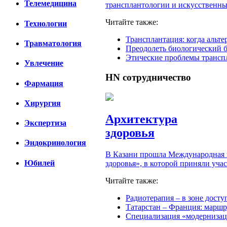
Телемедицина
трансплантологии и искусственных
Читайте также:
Технологии
Трансплантация: когда альте
Травматология
Преодолеть биологический б
Этические проблемы трансп
Увлечение
HN
сотрудничество
Фармация
Хирургия
Архитектура
Экспертиза
здоровья
Эндокринология
В Казани прошла Международная 
Юбилей
здоровья», в которой приняли уча
Читайте также:
Радиотерапия – в зоне досту
Татарстан – Франция: маршр
Специализация «модернизац