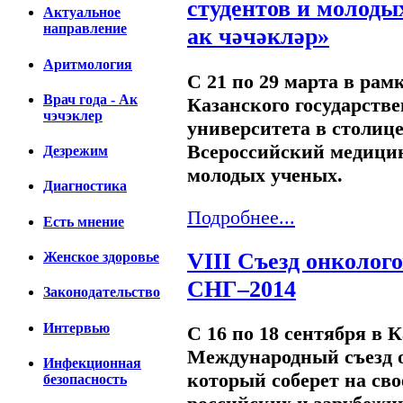
студентов и молоды
Актуальное
направление
ак чәчәкләр»
Аритмология
С 21 по 29 марта в ра
Врач года - Ак
Казанского государств
чэчэклер
университета в столиц
Всероссийский медицин
Дезрежим
молодых ученых.
Диагностика
Подробнее...
Есть мнение
VIII Съезд онколого
Женское здоровье
СНГ–2014
Законодательство
Интервью
С 16 по 18 сентября в 
Международный съезд о
Инфекционная
который соберет на св
безопасность