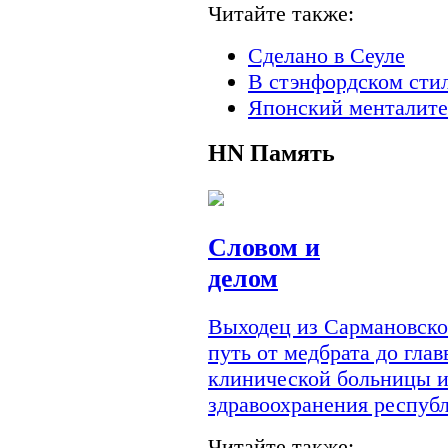
Читайте также:
Сделано в Сеуле
В стэнфордском сти
Японский менталите
HN
Память
Словом и
делом
Выходец из Сармановско
путь от медбрата до гла
клинической больницы и
здравоохранения респуб
Читайте также: