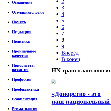
2
Оснащение
3
Отоларингология
4
5
Память
6
Педиатрия
7
8
Практика
9
Премиальное
Вперёд
качество
В конец
Приоритеты
HN
трансплантологи
развития
Профессия
Профилактика
«Донорство - это
Реабилитация
наш национальный 
Ревматология