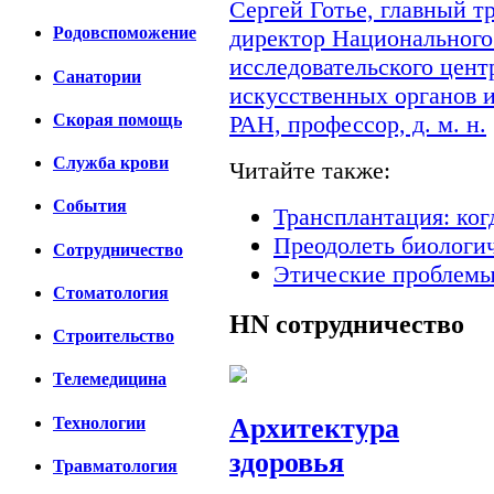
Сергей Готье, главный 
Родовспоможение
директор Национального
исследовательского цент
Санатории
искусственных органов 
Скорая помощь
РАН, профессор, д. м. н.
Cлужба крови
Читайте также:
События
Трансплантация: ког
Преодолеть биологи
Сотрудничество
Этические проблемы
Стоматология
HN
сотрудничество
Строительство
Телемедицина
Архитектура
Технологии
здоровья
Травматология