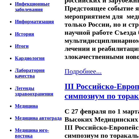
российских и зарубежн
Инфекционные
Предстоящее событие 
заболевания
мероприятием для мед
Информатизация
только России, но и ст
научной работе Съезда 
История
мультидисциплинарному
Итоги
лечении и реабилитаци
злокачественными нов
Кардиология
Подробнее...
Лаборатория
качества
III Российско-Евро
Легенды
здравоохранения
симпозиум по тора
Медицина
С 27 февраля по 1 мар
Медицина автограда
Высоких Медицинских Т
III Российско-Европей
Медицина юго-
симпозиум по торакал
востока