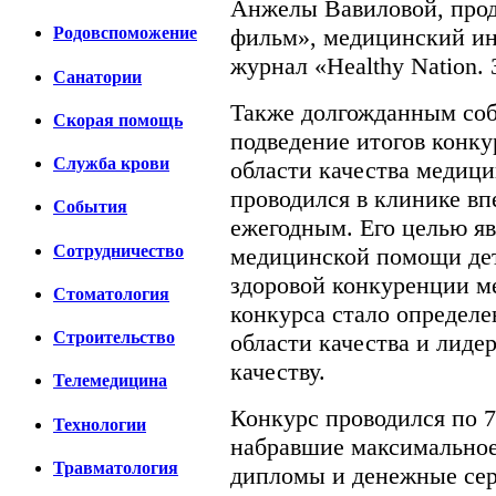
Анжелы Вавиловой, про
фильм», медицинский и
Родовспоможение
журнал «Healthy Nation. 
Санатории
Также долгожданным собы
Скорая помощь
подведение итогов конк
Cлужба крови
области качества медиц
проводился в клинике вп
События
ежегодным. Его целью яв
Сотрудничество
медицинской помощи дет
здоровой конкуренции м
Стоматология
конкурса стало определе
Строительство
области качества и лиде
качеству.
Телемедицина
Конкурс проводился по 
Технологии
набравшие максимальное
Травматология
дипломы и денежные сер