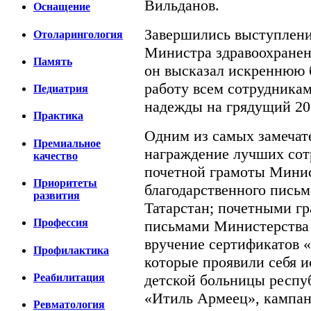
Вильданов.
Оснащение
Завершились выступлен
Отоларингология
Министра здравоохранен
Память
он высказал искреннюю 
работу всем сотрудника
Педиатрия
надежды на грядущий 201
Практика
Одним из самых замечат
Премиальное
награждение лучших сот
качество
почетной грамоты Минис
Приоритеты
благодарственного письм
развития
Татарстан; почетными г
Профессия
письмами Министерства 
вручение сертификатов 
Профилактика
которые проявили себя 
Реабилитация
детской больницы респу
«Итиль Армеец», кампан
Ревматология