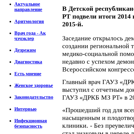
Актуальное
В Детской республика
направление
РТ подвели итоги 2014 
Аритмология
2015-й.
Врач года - Ак
Заседание открылось де
чэчэклер
создании региональной 
Дезрежим
медико-социальной помо
недавно с успехом демон
Диагностика
Всероссийском конгресс
Есть мнение
Главный врач ГАУЗ «ДР
Женское здоровье
выступил с отчетным до
ГАУЗ «ДРКБ МЗ РТ» в 201
Законодательство
«Прошедший год для все
Интервью
насыщенным и плодотвор
Инфекционная
клиники. - Без преувелич
безопасность
стал знаковым в череде 