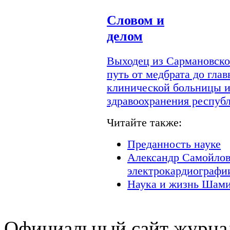
Словом и
делом
Выходец из Сармановско
путь от медбрата до гла
клинической больницы и
здравоохранения респуб
Читайте также:
Преданность науке
Александр Самойлов
электрокардиографи
Наука и жизнь Шами
Официальный сайт журнал