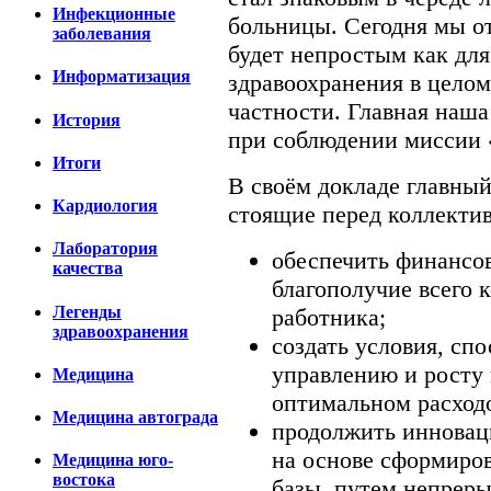
Инфекционные
больницы. Сегодня мы от
заболевания
будет непростым как для
Информатизация
здравоохранения в целом
частности. Главная наша 
История
при соблюдении миссии 
Итоги
В своём докладе главный
Кардиология
стоящие перед коллектив
Лаборатория
обеспечить финансо
качества
благополучие всего 
Легенды
работника;
здравоохранения
создать условия, с
управлению и росту 
Медицина
оптимальном расход
Медицина автограда
продолжить инновац
на основе сформиро
Медицина юго-
востока
базы, путем непреры