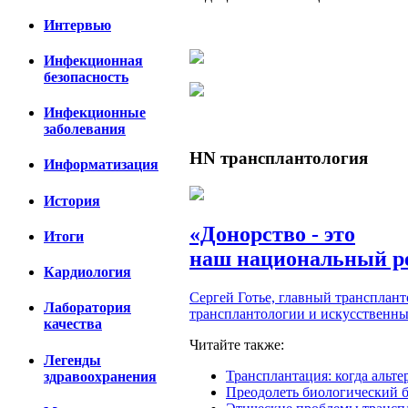
Интервью
Инфекционная
безопасность
Инфекционные
заболевания
HN
трансплантология
Информатизация
История
«Донорство - это
Итоги
наш национальный р
Кардиология
Сергей Готье, главный трансплан
Лаборатория
трансплантологии и искусственных
качества
Читайте также:
Легенды
Трансплантация: когда альте
здравоохранения
Преодолеть биологический б