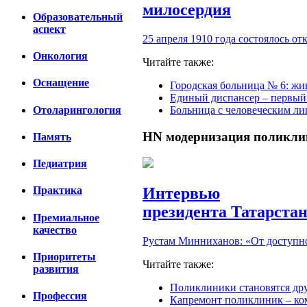
милосердия
Образовательный
аспект
25 апреля 1910 года состоялось 
Онкология
Читайте также:
Оснащение
Городская больница № 6: жи
Единый диспансер – первый
Отоларингология
Больница с человеческим л
HN
модернизация поликл
Память
Педиатрия
Интервью
Практика
президента Татарста
Премиальное
качество
Рустам Минниханов: «От доступно
Приоритеты
Читайте также:
развития
Поликлиники становятся др
Профессия
Капремонт поликлиник – ком