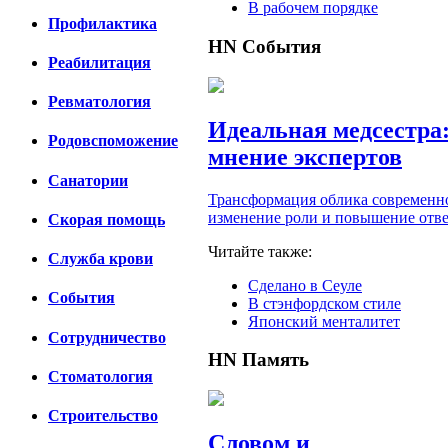
В рабочем порядке
Профилактика
HN
События
Реабилитация
Ревматология
Идеальная медсестра
Родовспоможение
мнение экспертов
Санатории
Трансформация облика современно
изменение роли и повышение отве
Скорая помощь
Читайте также:
Cлужба крови
Сделано в Сеуле
События
В стэнфордском стиле
Японский менталитет
Сотрудничество
HN
Память
Стоматология
Строительство
Словом и