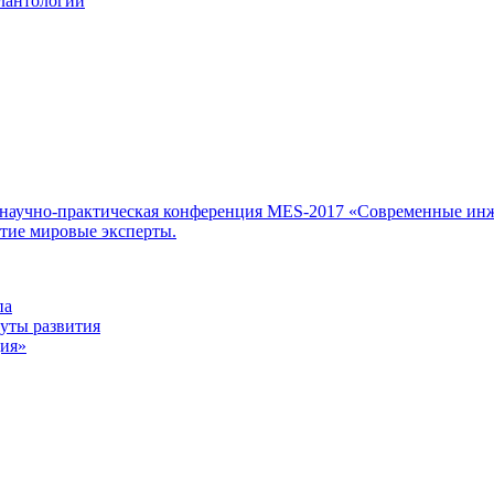
лантологии
научно-практическая конференция MES-2017 «Современные инж
стие мировые эксперты.
па
уты развития
ия»