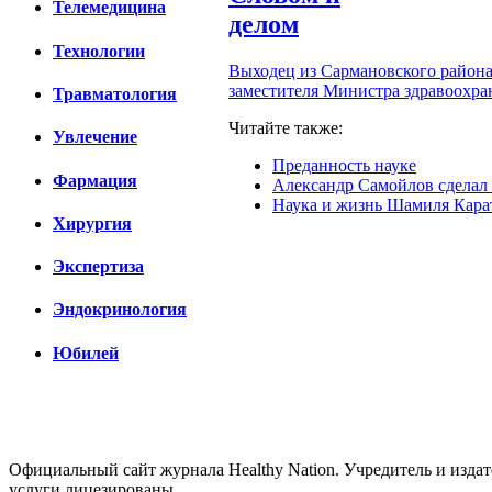
Телемедицина
делом
Технологии
Выходец из Сармановского района
заместителя Министра здравоохра
Травматология
Читайте также:
Увлечение
Преданность науке
Фармация
Александр Самойлов сделал
Наука и жизнь Шамиля Кара
Хирургия
Экспертиза
Эндокринология
Юбилей
Официальный сайт журнала Healthy Nation. Учредитель и издат
услуги лицезированы.