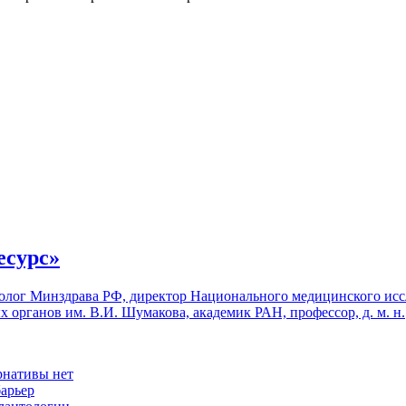
есурс»
толог Минздрава РФ, директор Национального медицинского исс
 органов им. В.И. Шумакова, академик РАН, профессор, д. м. н.
рнативы нет
арьер