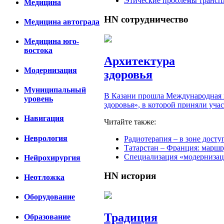
Этические проблемы трансп
Медицина
HN
сотрудничество
Медицина автограда
Медицина юго-
востока
Архитектура
Модернизация
здоровья
Муниципальный
В Казани прошла Международная 
уровень
здоровья», в которой приняли уча
Навигация
Читайте также:
Неврология
Радиотерапия – в зоне досту
Татарстан – Франция: маршр
Специализация «модернизац
Нейрохирургия
HN
история
Неотложка
Оборудование
Традиция
Образование