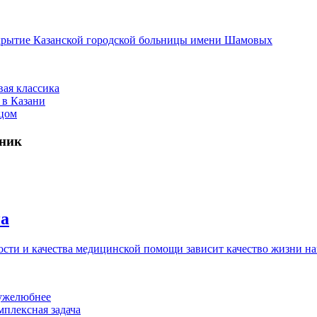
открытие Казанской городской больницы имени Шамовых
вая классика
 в Казани
ицом
иник
на
сти и качества медицинской помощи зависит качество жизни н
ужелюбнее
плексная задача