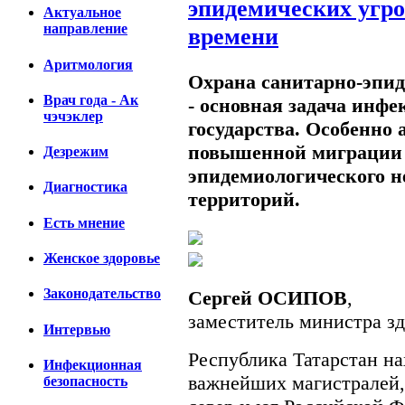
эпидемических угро
Актуальное
направление
времени
Аритмология
Охрана санитарно-эпид
Врач года - Ак
- основная задача инф
чэчэклер
государства. Особенно 
повышенной миграции 
Дезрежим
эпидемиологического н
Диагностика
территорий.
Есть мнение
Женское здоровье
Законодательство
Сергей ОСИПОВ
,
заместитель министра зд
Интервью
Республика Татарстан на
Инфекционная
важнейших магистралей,
безопасность