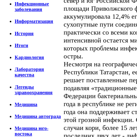
север и юг Российской Ф
Инфекционные
площади Приволжского ф
заболевания
аккумулировала 12,4% ег
Информатизация
сухопутные пути соедин
практически со всеми к
История
интенсивной остается ми
Итоги
которых проблемы инфе
остры.
Кардиология
Несмотря на географиче
Лаборатория
Республики Татарстан, 
качества
решает поставленные пе
подавляя «традиционные
Легенды
здравоохранения
Федерации бактериальны
года в республике не ре
Медицина
года она поддерживает с
Медицина автограда
этой грозной инфекции. 
случаи кори, более 15 ле
Медицина юго-
востока
последних двух лет - ди