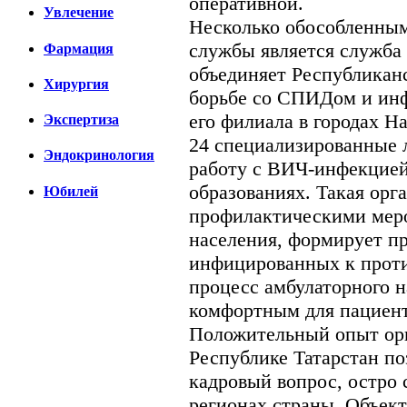
оперативной.
Увлечение
Несколько обособленны
службы является служба
Фармация
объединяет Рес­публикан
Хирургия
борьбе со СПИДом и ин
его филиала в городах 
Экспертиза
24 специализированные 
Эндокринология
работу с ВИЧ-инфекцией
образованиях. Такая орг
Юбилей
профилактическими мер
населения, формирует п
инфицированных к проти
процесс амбулаторного 
комфортным для пациент
Положительный опыт ор
Республике Татарстан п
кадровый вопрос, остро 
регионах страны. Объек