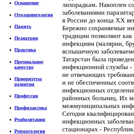
Оснащение
лихорадкам. Накоплен с
заболеваниями паразита
Отоларингология
в России до конца ХХ ве
Память
Бережно сохраняемые и
традиции позволяют как
Педиатрия
инфекциям (малярии, бру
Практика
вспышечную заболеваемос
Татарстан была проведе
Премиальное
инфекционной службы - 
качество
не отвечающих требован
Приоритеты
и не обеспеченных соот
развития
инфекционных отделений
Профессия
районных больниц. Их м
межмуниципальных инфе
Профилактика
Сегодня квалифицирова
Реабилитация
инфекционных заболеван
стационарах - Республи
Ревматология