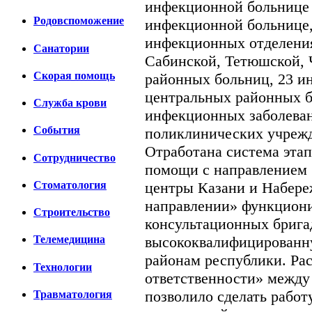
инфекционной больнице
Родовспоможение
инфекционной больнице
инфекционных отделения
Санатории
Сабинской, Тетюшской, 
Скорая помощь
районных больниц, 23 и
центральных районных б
Cлужба крови
инфекционных заболеван
События
поликлинических учреж
Отработана система эта
Сотрудничество
помощи с направлением 
центры Казани и Набере
Стоматология
направлении» функциони
Строительство
консультационных бригад
высококвалифицированн
Телемедицина
районам республики. Ра
Технологии
ответственности» межд
позволило сделать работ
Травматология