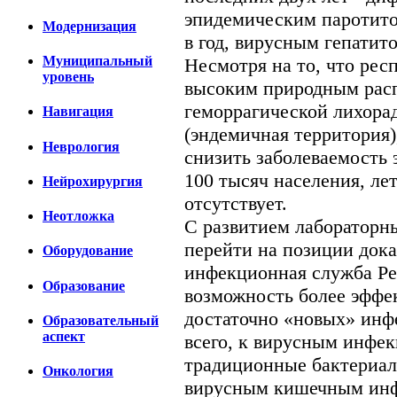
эпидемическим паротито
Модернизация
в год, вирусным гепатито
Муниципальный
Несмотря на то, что рес
уровень
высоким природным рас
геморрагической лихора
Навигация
(эндемичная территория)
Неврология
снизить заболеваемость 
100 тысяч населения, ле
Нейрохирургия
отсутствует.
Неотложка
С развитием лабораторны
перейти на позиции док
Оборудование
инфекционная служба Ре
Образование
возможность более эффек
достаточно «новых» инф
Образовательный
аспект
всего, к вирусным инфе
традиционные бактериаль
Онкология
вирусным кишечным инф