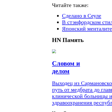
Читайте также:
Сделано в Сеуле
В стэнфордском сти
Японский менталите
HN
Память
Словом и
делом
Выходец из Сармановско
путь от медбрата до гла
клинической больницы и
здравоохранения респуб