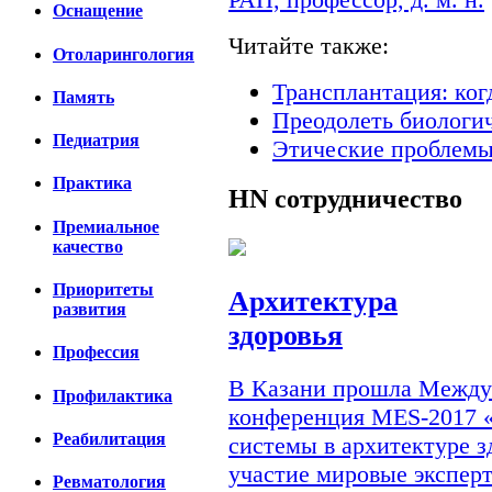
Оснащение
Читайте также:
Отоларингология
Трансплантация: ког
Память
Преодолеть биологи
Педиатрия
Этические проблемы
Практика
HN
сотрудничество
Премиальное
качество
Приоритеты
Архитектура
развития
здоровья
Профессия
В Казани прошла Междун
Профилактика
конференция MES-2017 
Реабилитация
системы в архитектуре з
участие мировые экспер
Ревматология