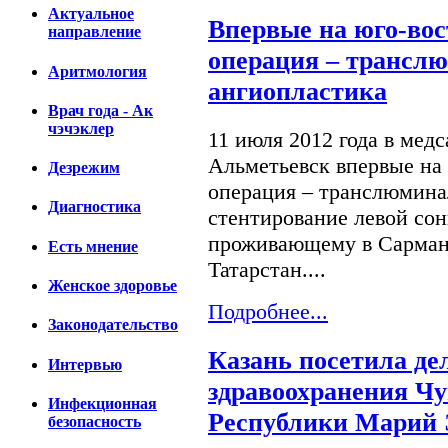
Актуальное
Впервые на юго-во
направление
операция – трансл
Аритмология
ангиопластика
Врач года - Ак
чэчэклер
11 июля 2012 года в мед
Альметьевск впервые на
Дезрежим
операция – транслюмина
Диагностика
стентирование левой сон
проживающему в Сарман
Есть мнение
Татарстан....
Женское здоровье
Подробнее...
Законодательство
Казань посетила де
Интервью
здравоохранения Ч
Инфекционная
Республики Марий
безопасность