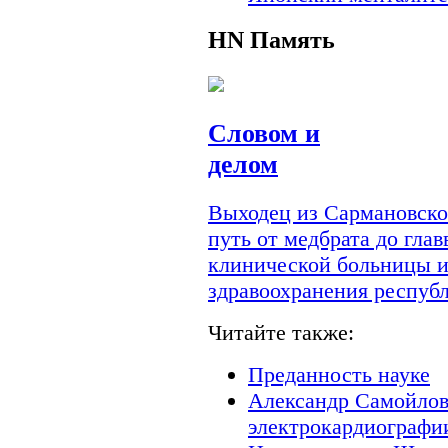
HN
Память
Словом и
делом
Выходец из Сармановско
путь от медбрата до гла
клинической больницы и
здравоохранения респуб
Читайте также:
Преданность науке
Александр Самойлов
электрокардиографи