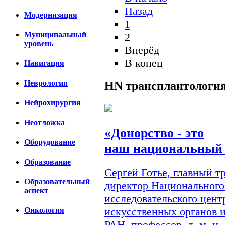
Назад
Модернизация
1
Муниципальный
2
уровень
Вперёд
В конец
Навигация
Неврология
HN
трансплантологи
Нейрохирургия
Неотложка
«Донорство - это
Оборудование
наш национальный 
Образование
Сергей Готье, главный 
Образовательный
директор Национального
аспект
исследовательского цент
искусственных органов 
Онкология
РАН, профессор, д. м. н.