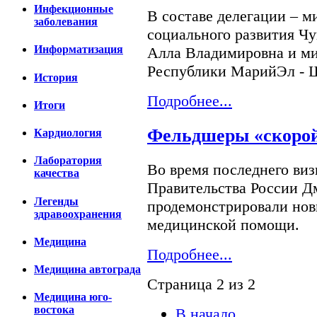
Инфекционные
В составе делегации – м
заболевания
социального развития Ч
Информатизация
Алла Владимировна и ми
Республики МарийЭл - 
История
Подробнее...
Итоги
Фельдшеры «скорой
Кардиология
Лаборатория
Во время последнего виз
качества
Правительства России 
Легенды
продемонстрировали но
здравоохранения
медицинской помощи.
Медицина
Подробнее...
Медицина автограда
Страница 2 из 2
Медицина юго-
востока
В начало