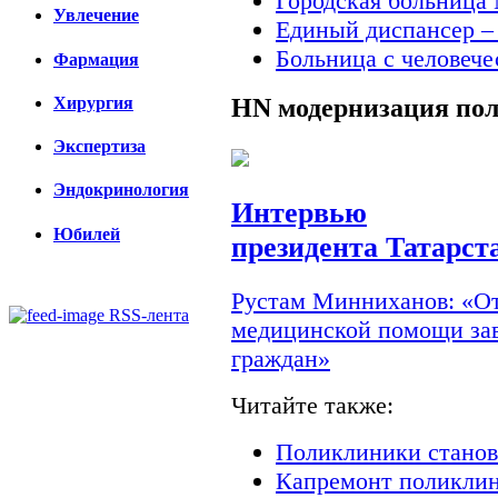
Городская больница 
Увлечение
Единый диспансер –
Больница с человеч
Фармация
Хирургия
HN
модернизация по
Экспертиза
Эндокринология
Интервью
Юбилей
президента Татарст
Рустам Минниханов: «От
RSS-лента
медицинской помощи зав
граждан»
Читайте также:
Поликлиники станов
Капремонт поликлин