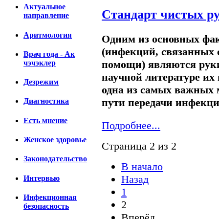
Актуальное
Стандарт чистых р
направление
Аритмология
Одним из основных фа
(инфекций, связанных 
Врач года - Ак
помощи) являются руки
чэчэклер
научной литературе их
Дезрежим
одна из самых важных 
пути передачи инфекци
Диагностика
Есть мнение
Подробнее...
Женское здоровье
Страница 2 из 2
Законодательство
В начало
Назад
Интервью
1
Инфекционная
2
безопасность
Вперёд