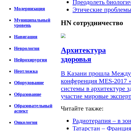
Преодолеть биологи
Этические проблемы
Модернизация
Муниципальный
HN
сотрудничество
уровень
Навигация
Архитектура
Неврология
здоровья
Нейрохирургия
Неотложка
В Казани прошла Междун
конференция MES-2017 
Оборудование
системы в архитектуре з
Образование
участие мировые экспер
Образовательный
Читайте также:
аспект
Радиотерапия – в зо
Онкология
Татарстан – Франци