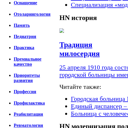
Оснащение
Специализация «мод
Отоларингология
HN
история
Память
Педиатрия
Традиция
Практика
милосердия
Премиальное
качество
25 апреля 1910 года сос
городской больницы им
Приоритеты
развития
Читайте также:
Профессия
Городская больница 
Профилактика
Единый диспансер –
Больница с человеч
Реабилитация
HN
модернизация по
Ревматология