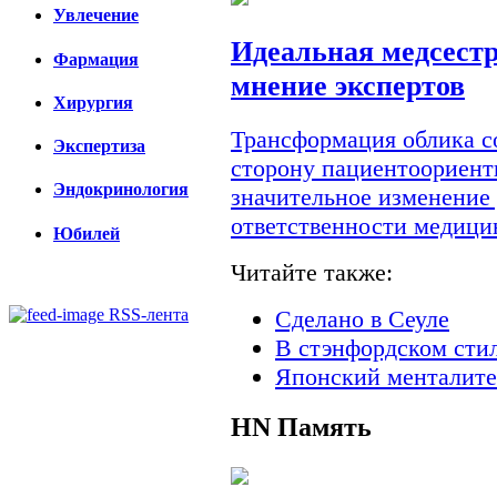
Увлечение
Идеальная медсестр
Фармация
мнение экспертов
Хирургия
Трансформация облика с
Экспертиза
сторону пациентоориент
Эндокринология
значительное изменение
ответственности медици
Юбилей
Читайте также:
RSS-лента
Сделано в Сеуле
В стэнфордском сти
Японский менталите
HN
Память