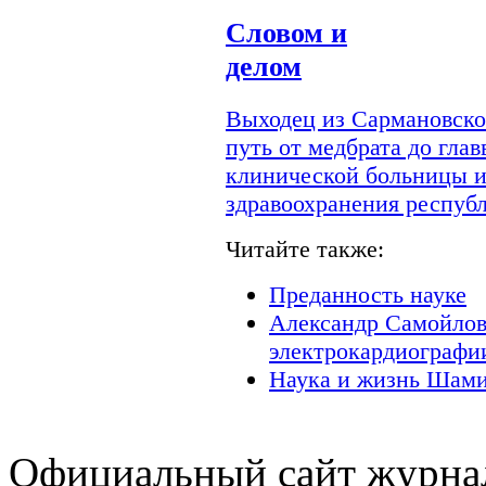
Словом и
делом
Выходец из Сармановско
путь от медбрата до гла
клинической больницы и
здравоохранения респуб
Читайте также:
Преданность науке
Александр Самойлов
электрокардиографи
Наука и жизнь Шами
Официальный сайт журнал