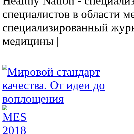
Healthy Nation - cпециал
специалистов в области ме
cпециализированный журн
медицины |
HEALTHY NATION - специализированное изда