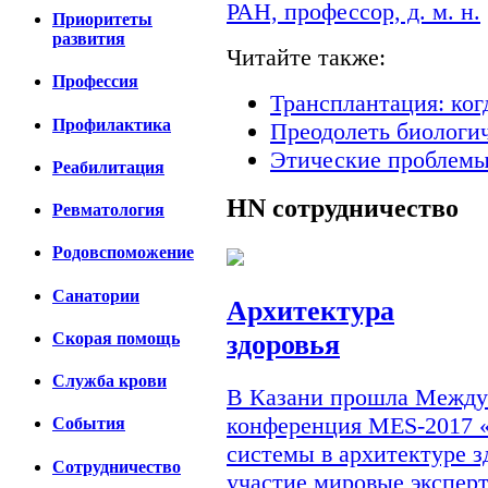
РАН, профессор, д. м. н.
Приоритеты
развития
Читайте также:
Профессия
Трансплантация: ког
Профилактика
Преодолеть биологи
Этические проблемы
Реабилитация
HN
сотрудничество
Ревматология
Родовспоможение
Санатории
Архитектура
здоровья
Скорая помощь
Cлужба крови
В Казани прошла Междун
конференция MES-2017 
События
системы в архитектуре з
Сотрудничество
участие мировые экспер