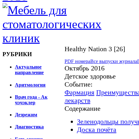
Healthy Nation 3 [26]
РУБРИКИ
PDF номера
Все выпуски журнала
Актуальное
Октябрь 2016
направление
Детское здоровье
Событие:
Аритмология
Фармация
Преимущества
Врач года - Ак
лекарств
чэчэклер
Содержание
Дезрежим
Зеленодольцы полу
Диагностика
Доска почёта