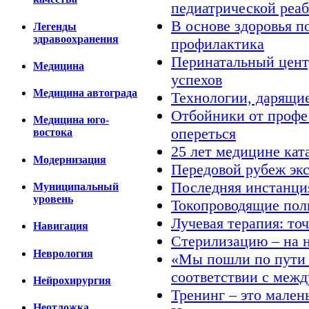
педиатрической реа
В основе здоровья п
Легенды
здравоохранения
профилактика
Перинатальный центр
Медицина
успехов
Медицина автограда
Технологии, дарящи
Отбойники от профес
Медицина юго-
опереться
востока
25 лет медицине кат
Модернизация
Передовой рубеж эк
Последняя инстанци
Муниципальный
уровень
Токопроводящие пол
Лучевая терапия: точ
Навигация
Стерилизацию – на 
Неврология
«Мы пошли по пути 
соответствии с меж
Нейрохирургия
Тренинг – это мален
Неотложка