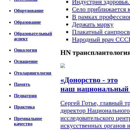
Индустрия здоровья.
Село приближается к
Оборудование
В рамках профессио
Образование
Держать марку
Плакатный санпросв
Образовательный
Народный врач ССС
аспект
Онкология
HN
трансплантологи
Оснащение
Отоларингология
«Донорство - это
Память
наш национальный 
Педиатрия
Сергей Готье, главный 
Практика
директор Национального
исследовательского цент
Премиальное
качество
искусственных органов 