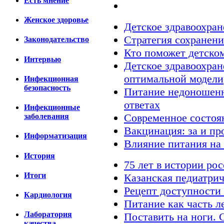
Есть мнение
Женское здоровье
Детское здравоохран
Стратегия сохранени
Законодательство
Кто поможет детском
Интервью
Детское здравоохран
оптимальной модели
Инфекционная
безопасность
Питание недоношенн
ответах
Инфекционные
Современное состоя
заболевания
Вакцинация: за и пр
Информатизация
Влияние питания на 
История
75 лет в истории ро
Итоги
Казанская педиатри
Рецепт доступности 
Кардиология
Питание как часть л
Лаборатория
Поставить на ноги.
качества